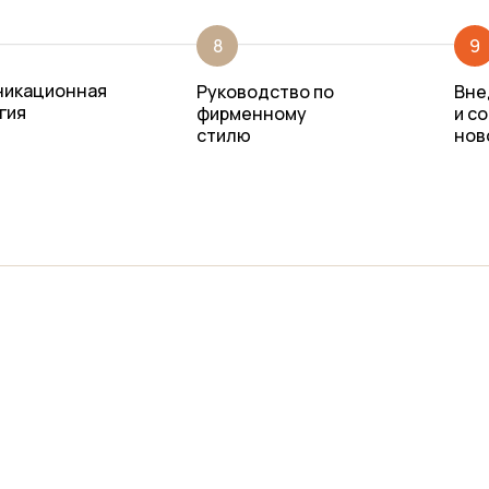
8
9
никационная
Руководство по
Вне
гия
фирменному
и с
стилю
нов