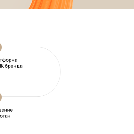
тформа
НК бренда
вание
логан