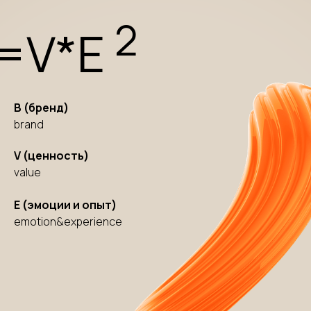
2
=V*E
B (бренд)
brand
V (ценность)
value
E (эмоции и опыт)
emotion&experience