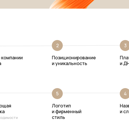
2
3
 компании
Позиционирование
Пла
а
и уникальность
и Д
5
4
ющая
Логотип
Наз
ка
и фирменный
и с
стиль
бходимости