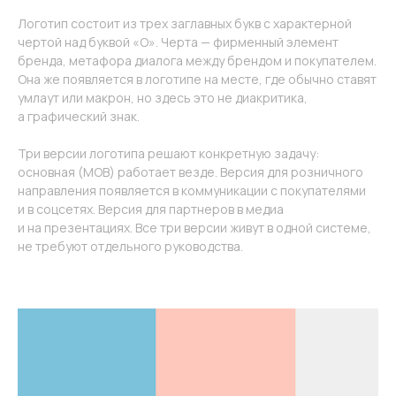
Логотип состоит из трех заглавных букв с характерной
чертой над буквой «О». Черта — фирменный элемент
бренда, метафора диалога между брендом и покупателем.
Она же появляется в логотипе на месте, где обычно ставят
умлаут или макрон, но здесь это не диакритика,
а графический знак.
Три версии логотипа решают конкретную задачу:
основная (МОВ) работает везде. Версия для розничного
направления появляется в коммуникации с покупателями
и в соцсетях. Версия для партнеров в медиа
и на презентациях. Все три версии живут в одной системе,
не требуют отдельного руководства.