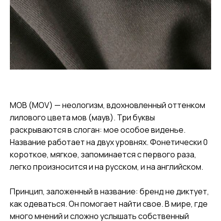
МОВ (MOV) — неологизм, вдохновленный оттенком
лилового цвета мов (маув). Три буквы
раскрываются в слоган: мое особое виденье.
Название работает на двух уровнях. Фонетически 0
короткое, мягкое, запоминается с первого раза,
легко произносится и на русском, и на английском.
Принцип, заложенный в название: бренд не диктует,
как одеваться. Он помогает найти свое. В мире, где
много мнений и сложно услышать собственный