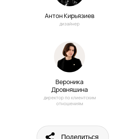
Антон Кирьязиев
дизайнер
Вероника
Дровняшина
директор по клиентским
отношениям
Поделиться