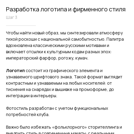
Разработка логотипа и фирменного стиля
Шаг 3
Чтобы найти новый образ, мы синтезировали атмосферу
тихой роскоши с национальной самобытностью. Палитра
вдохновлена классическими русскими мотивами и
включает отсылки к культурным кодам разных эпох:
императорский фарфор, рогожу, кумач.
Логотип
состоит из графического элемента и
узнаваемого шрифтового знака. Такой формат выглядит
контрастным и узнаваемым на любых носителей: от
тиснения на снарядах и вышивке на промоформе, до
интеграции в интерьеры.
Фотостиль разработан с учетом функциональных
потребностей клуба.
Важно было избежать «фольклорного» сторителлинга и
внедрить стиль в современные макеты: с реальными