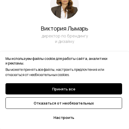
Виктория Лымарь
директор по брендингу
и дизайну
Мы используем файлы cookie для работы сайта, аналитики
и рекламы.
Вы можете принять все файлы, настроить предпочтения или
отказаться от необязательных cookies.
Принять все
Владислав
Скоробогатов
Отказаться от необязательных
старший дизайнер
Настроить