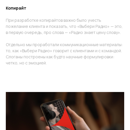
Копирайт
При разработке копирайтов важно было учесть
пожелание клиента и показать, что «Выбери Радио» — это,
в первую очередь, про слова — «Радио знает цену слову».
Отдельно мы проработали коммуникационные материалы:
то, как «Выбери Радио» говорит с клиентами и с командой.
Слоганы построены как будто научные формулировки:
четко, но с эмоцией.