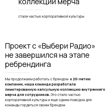
коллекции мерча
стали частью корпоративной культуры
ЗАКАЗАТЬ
Проект с «Выбери Радио»
БЕСПЛАТНУЮ
не завершился на этапе
ОНЛАЙН-
ребрендинга
КОНСУЛЬТАЦИЮ
НА 30 МИНУТ
Мы продолжаем работать с брендом:
к 20-летию
компании, наша команда разработала
По итогам консультации мы дадим
лимитированную капсульную коллекцию внутреннего
краткую аналитическую справку
мерча для сотрудников.
Это стало частью
и предложим решения, актуальные
корпоративной культуры и еще одним поводом для
конкретной задаче
команды гордиться своим брендом.