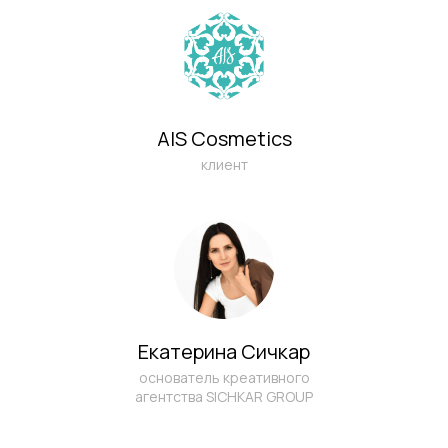
AIS Cosmetics
клиент
Екатерина Сичкар
основатель креативного
агентства SICHKAR GROUP