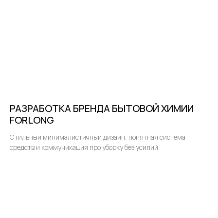
Я ознакомлен (а) и согласен (на) с
Политикой конфиденциальности
и даю согласие на
обработку моих
персональных данных
РАЗРАБОТКА БРЕНДА БЫТОВОЙ ХИМИИ
FORLONG
ОТПРАВИТЬ
Стильный минималистичный дизайн, понятная система
средств и коммуникация про уборку без усилий
Написать в Telegram
info@sichkargroup.com