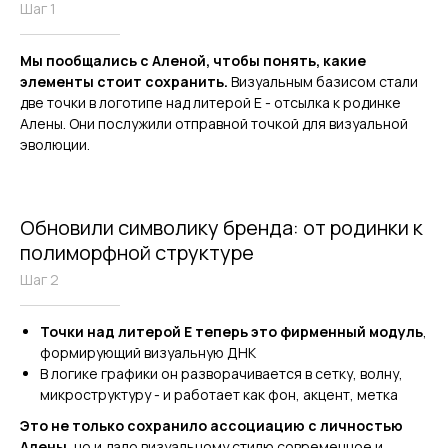
Шаг 1
Мы пообщались с Аленой, чтобы понять, какие
элементы стоит сохранить.
Визуальным базисом стали
две точки в логотипе над литерой Е - отсылка к родинке
Алены. Они послужили отправной точкой для визуальной
эволюции.
Обновили символику бренда: от родинки к
полиморфной структуре
Шаг 2
Точки над литерой Е теперь это
фирменный модуль
,
формирующий визуальную ДНК
В логике графики он разворачивается в сетку, волну,
микроструктуру - и работает как фон, акцент, метка
Это не только сохранило ассоциацию с личностью
Алены,
но и дало визуальному стилю современное и