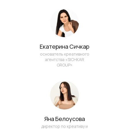
КОНСУЛЬТАЦИЮ
НА 30 МИНУТ
По итогам консультации мы дадим
краткую аналитическую справку
и предложим решения, актуальные
конкретной задаче
Екатерина Сичкар
основатель креативного
агентства «SICHKAR
GROUP»
Яна Белоусова
директор по креативу и