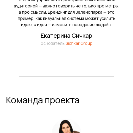
аудиторией — важно говорить не только про метры,
а про смыслы. Брендинг для Зеленопарка — это
пример, как визуальная система может усилить
идею, а идея — изменить поведение людей.»
Я ознакомлен (а) и согласен (на) с
Политикой конфиденциальности
Екатерина Сичкар
и даю согласие на
обработку моих
персональных данных
основатель
Sichkar Group
ОТПРАВИТЬ
Команда проекта
Написать в Telegram
info@sichkargroup.com