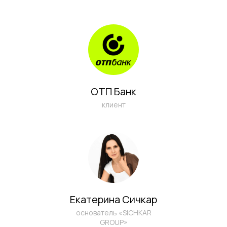
ОТП Банк
клиент
Екатерина Сичкар
основатель «SICHKAR
GROUP»