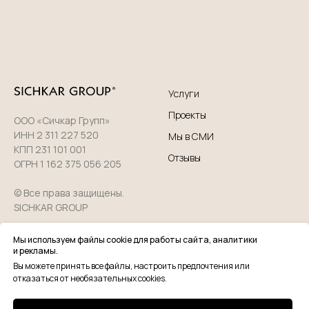
Услуги
Проекты
ООО «Сичкар Групп»
ИНН 2 311 227 520
Мы в СМИ
КПП 231 101 001
Отзывы
ОГРН 1 162 375 056 205
© Все права защищены.
SICHKAR GROUP
Мы используем файлы cookie для работы сайта, аналитики
О нас
Политика
и рекламы.
конфиденциальности
Вакансии
Вы можете принять все файлы, настроить предпочтения или
Пользовательское
отказаться от необязательных cookies.
Контакты
соглашение