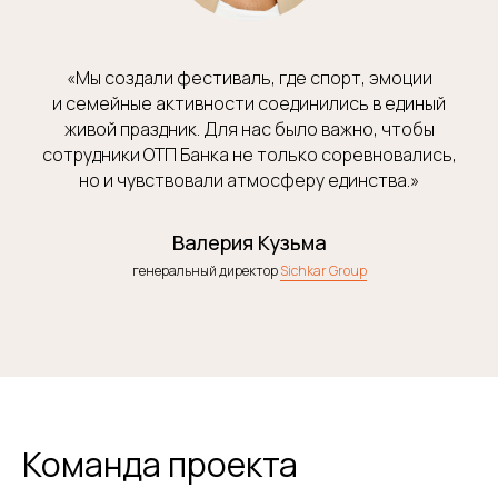
«Мы создали фестиваль, где спорт, эмоции
и семейные активности соединились в единый
живой праздник. Для нас было важно, чтобы
сотрудники ОТП Банка не только соревновались,
но и чувствовали атмосферу единства.»
Валерия Кузьма
генеральный директор
Sichkar Group
ЕСТЬ ЗАДАЧА
ПО ОРГАНИЗАЦИИ
МЕРОПРИЯТИЯ?
Заполните форму, и мы свяжемся с вами
в течение рабочего часа
Команда проекта