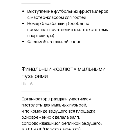
Выступление футбольных фристайлеров
с мастер-классом для гостей
Номер барабанщиц (особенно
произвел впечатление в контексте темы
спартакиады)
Флешмоб на главной сцене
Финальный «салют» мыльными
пузырями
Шаг 6
Организаторы раздали участникам
пистолеты для мыльных пузырей,
и по команде ведущего вся площадка
одновременно сделала залп,
сопровождавшийся репликой ведущего:
Just Дуй It (Просто надуй это)