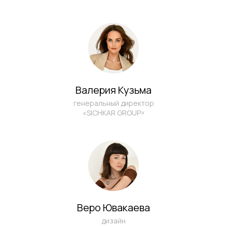
Я ознакомлен (а) и согласен (на) с
Политикой конфиденциальности
и даю согласие на
обработку моих
персональных данных
ОТПРАВИТЬ
Валерия Кузьма
генеральный директор
«SICHKAR GROUP»
Написать в Telegram
info@sichkargroup.com
Веро Ювакаева
дизайн