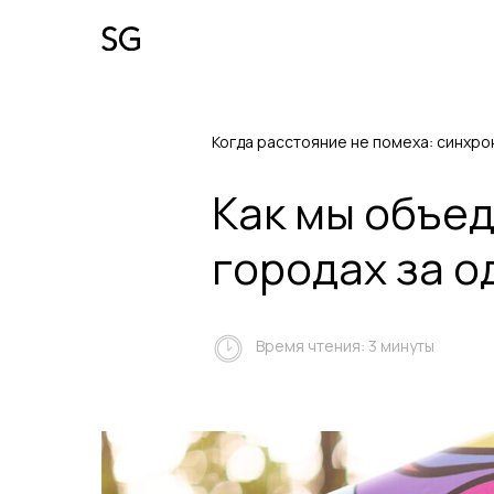
Когда расстояние не помеха: синхр
Как мы объед
городах за о
Время чтения: 3 минуты