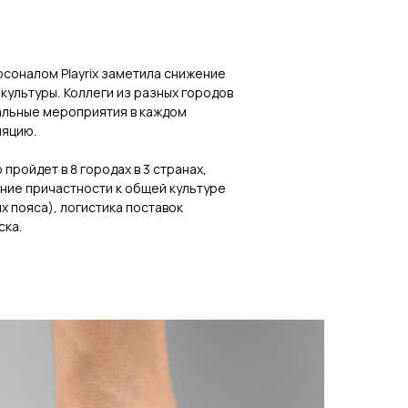
рсоналом Playrix заметила снижение
культуры. Коллеги из разных городов
альные мероприятия в каждом
ляцию.
ройдет в 8 городах в 3 странах,
ние причастности к общей культуре
ых пояса), логистика поставок
ска.