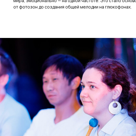
мира, эмоционально — на одной частоте. Это стало осново
от фотозон до создания общей мелодии на глюкофонах.