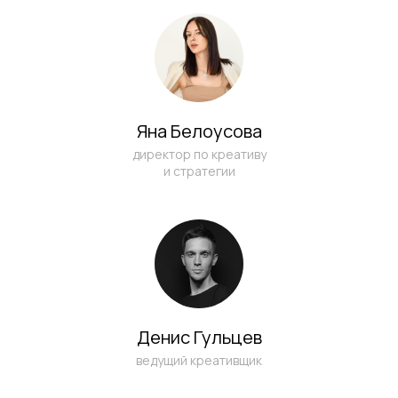
ПО МАРКЕТИНГУ
ТОРГОВОГО
ЦЕНТРА?
Заполните форму, и мы свяжемся с вами
в течение рабочего часа
Яна Белоусова
директор по креативу
и стратегии
Денис Гульцев
ведущий креативщик