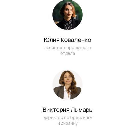
Юлия Коваленко
ассистент проектного
отдела
Виктория Лымарь
директор по брендингу
и дизайну
ЕСТЬ ЗАДАЧА