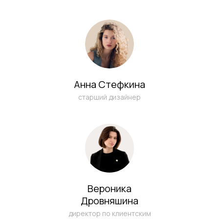
info@sichkargroup.com
Анна Стефкина
старший дизайнер
Вероника
Дровняшина
директор по клиентским