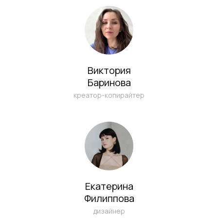
Виктория
Баринова
Я ознакомлен (а) и согласен (на) с
креатор-копирайтер
Политикой конфиденциальности
и даю согласие на
обработку моих
персональных данных
ОТПРАВИТЬ
Екатерина
Филиппова
дизайнер
Написать в Telegram