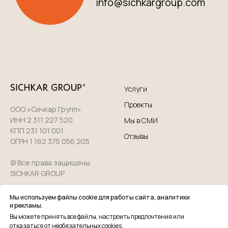
Услуги
Проекты
ООО «Сичкар Групп»
ИНН 2 311 227 520
Мы в СМИ
КПП 231 101 001
Отзывы
ОГРН 1 162 375 056 205
© Все права защищены.
SICHKAR GROUP
Мы используем файлы cookie для работы сайта, аналитики
О нас
Политика
и рекламы.
конфиденциальности
Вакансии
Вы можете принять все файлы, настроить предпочтения или
Пользовательское
отказаться от необязательных cookies.