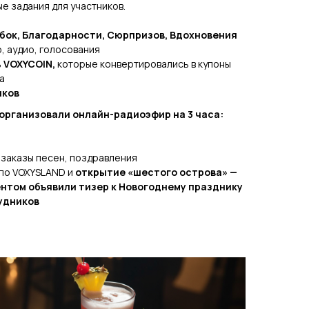
е задания для участников.
ыбок, Благодарности, Сюрпризов, Вдохновения
, аудио, голосования
ь
VOXYCOIN,
которые конвертировались в купоны
а
иков
организовали онлайн-радиоэфир на 3 часа:
, заказы песен, поздравления
по VOXYSLAND и
открытие «шестого острова» —
ентом объявили тизер к Новогоднему празднику
удников