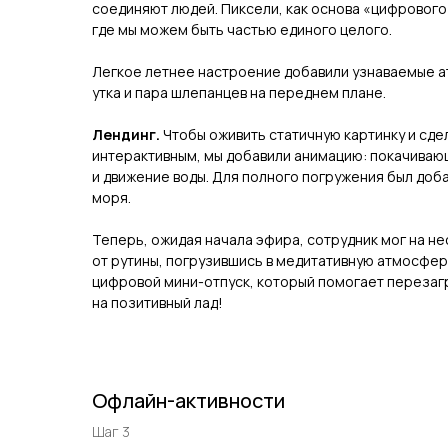
соединяют людей. Пиксели, как основа «цифрового 
где мы можем быть частью единого целого.
Легкое летнее настроение добавили узнаваемые ат
утка и пара шлепанцев на переднем плане.
Лендинг.
Чтобы оживить статичную картинку и сд
интерактивным, мы добавили анимацию: покачиваю
и движение воды. Для полного погружения был до
моря.
Теперь, ожидая начала эфира, сотрудник мог на н
от рутины, погрузившись в медитативную атмосфер
цифровой мини-отпуск, который помогает перезаг
на позитивный лад!
Офлайн-активности
Шаг 3