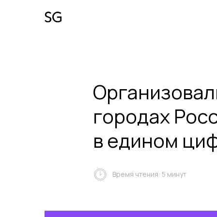
Организовали
городах Росс
в едином ци
Время чтения: 5 минут