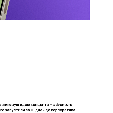
диняющую идею концепта — adventure
его запустили за 10 дней до корпоратива