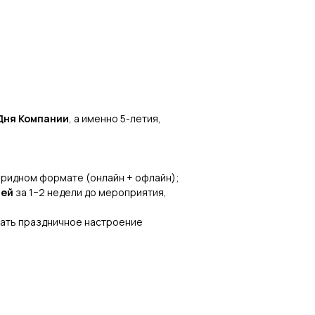
Дня Компании
, а именно 5-летия,
бридном формате (онлайн + офлайн);
тей
за 1−2 недели до мероприятия,
здать праздничное настроение