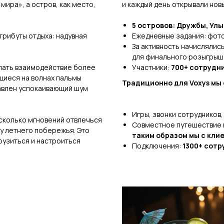
мира», а остров, как место,
и каждый день открывали новы
5 островов: Дружбы, Ул
рибуты отдыха: надувная
Ежедневные задания: фото
За активность начислялис
для финального розыгрыш
елать взаимодействие более
Участники:
700+ сотрудн
щиеся на волнах пальмы
Традиционно для Voxys мы 
бавлен успокаивающий шум
Игры, звонки сотрудников
есколько мгновений отвлечься
Совместное путешествие 
у летнего побережья. Это
таким образом мы с кли
рузиться и настроиться
Подключения:
1300+ сотр