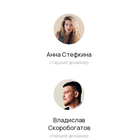
Анна Стефкина
старший дизайнер
Я ознакомлен (а) и согласен (на) с
Политикой конфиденциальности
и даю согласие на
обработку моих
Владислав
персональных данных
Скоробогатов
старший дизайнер
ОТПРАВИТЬ