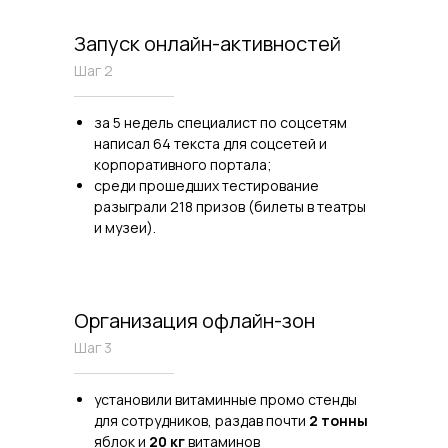
Запуск онлайн-активностей
Шаг 2
за 5 недель специалист по соцсетям
написал 64 текста для соцсетей и
корпоративного портала;
среди прошедших тестирование
разыграли 218 призов (билеты в театры
и музеи).
Организация офлайн-зон
Шаг 3
установили витаминные промо стенды
для сотрудников, раздав почти
2 тонны
яблок и
20 кг
витаминов