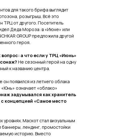
нтов для такого брифа выглядит
отозона, розыгрыш. Всё это
ин ТРЦ от другого. Посетитель
видел Деда Мороза: в «Июне» или
SICHKAR GROUP предложила другой
венного героя.
 вопрос: а что если у ТРЦ «Июнь»
рсонаж?
Не сезонный герой на одну
нный к названию центра.
е он появился из летнего облака
я «Юнь» означает «облако»
наж задумывался как хранитель
о с концепцией «Самое место
х уровнях. Маскот стал визуальным
л баннеры, лендинг, промостойки
аваемую историю. Вместо