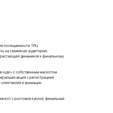
ия посещаемости ТРЦ
ать на семейную аудиторию,
нарастающей динамикой к финальному
в чудо» с собственным маскотом
лирующая акция с регистрацией
 спектаклей и анимации
маскот с ростовой куклой, финальный