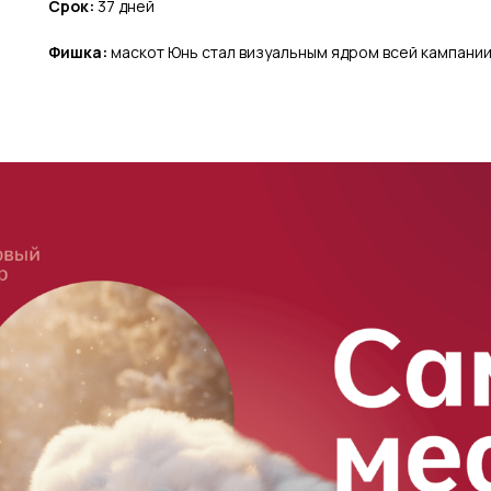
Срок:
37 дней
Фишка:
маскот Юнь стал визуальным ядром всей кампании 