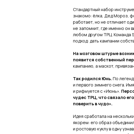
Стандартный набор инструме
знакомо: ёлка, Дед Мороз, ф
работает, но не отличает од
не запомнит, где именно он 
любом другом ТРЦ. Команда 
подход: дать кампании собст
На мозговом штурме возник
появится собственный пе
кампанию, а маскот, привяза
Так родился Юнь.
По легенд
и первого зимнего снега. Им
и рифмуется с «Июнь».
Персо
чудес ТРЦ, что связало ег
поверить в чудо».
Идея сработала на нескольки
якорем: его образ объедини
и ростовую куклу в одну узн