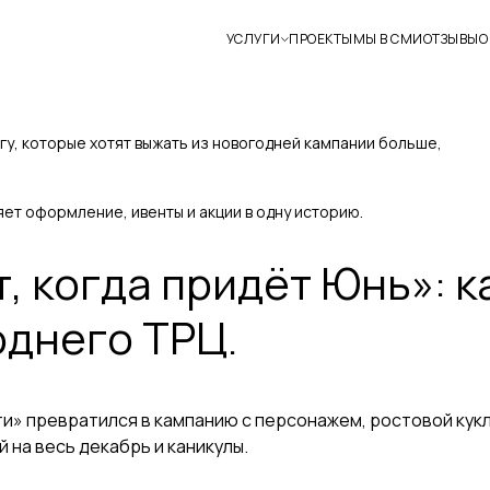
УСЛУГИ
ПРОЕКТЫ
МЫ В СМИ
ОТЗЫВЫ
О
у, которые хотят выжать из новогодней кампании больше,
ет оформление, ивенты и акции в одну историю.
 когда придёт Юнь»: к
однего ТРЦ.
и» превратился в кампанию с персонажем, ростовой кукл
на весь декабрь и каникулы.