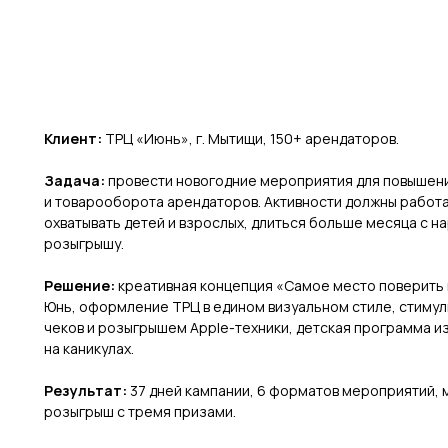
Клиент:
ТРЦ «Июнь», г. Мытищи, 150+ арендаторов.
Задача:
провести новогодние мероприятия для повышен
и товарооборота арендаторов. Активности должны работ
охватывать детей и взрослых, длиться больше месяца с 
розыгрышу.
Решение:
креативная концепция «Самое место поверить 
Юнь, оформление ТРЦ в едином визуальном стиле, стиму
чеков и розыгрышем Apple-техники, детская программа из
на каникулах.
Результат:
37 дней кампании, 6 форматов мероприятий, 
розыгрыш с тремя призами.