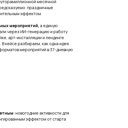
полуторамиллионной месячной
предсказуемо: праздничные
длительным эффектом.
ьных мероприятий,
а единую
дали через ИИ-генерацию и работу
ке, арт-инсталляции и лендинге
. В кейсе разбираем, как одна идея
 форматов мероприятий в 37-дневную
ретным:
новогодние активности для
нгированным эффектом от старта