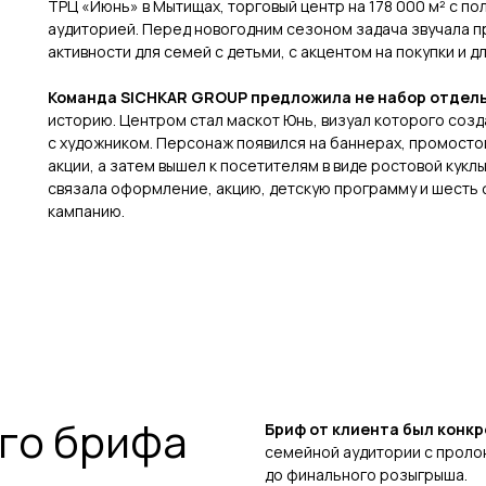
ТРЦ «Июнь» в Мытищах, торговый центр на 178 000 м² с 
аудиторией. Перед новогодним сезоном задача звучала 
активности для семей с детьми, с акцентом на покупки и 
Команда SICHKAR GROUP предложила не набор отдел
историю. Центром стал маскот Юнь, визуал которого соз
с художником. Персонаж появился на баннерах, промостой
акции, а затем вышел к посетителям в виде ростовой куклы
связала оформление, акцию, детскую программу и шесть
кампанию.
ого брифа
Бриф от клиента был конк
семейной аудитории с проло
до финального розыгрыша.