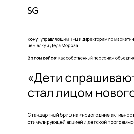
Кому:
управляющим ТРЦ и директорам по маркетинг
чем ёлку и Деда Мороза.
В этом кейсе:
как собственный персонаж объединя
«Дети спрашивают,
стал лицом новог
Стандартный бриф на «новогодние активност
стимулирующей акцией и детской программой 