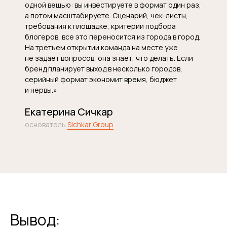
одной вещью: вы инвестируете в формат один раз,
а потом масштабируете. Сценарий, чек-листы,
требования к площадке, критерии подбора
блогеров, все это переносится из города в город.
На третьем открытии команда на месте уже
не задает вопросов, она знает, что делать. Если
бренд планирует выход в несколько городов,
серийный формат экономит время, бюджет
ЗАКАЗАТЬ
и нервы.»
БЕСПЛАТНУЮ
Екатерина Сичкар
основатель
Sichkar Group
ОНЛАЙН-
КОНСУЛЬТАЦИЮ
НА 30 МИНУТ
По итогам консультации мы дадим
краткую аналитическую справку
и предложим решения, актуальные
Вывод:
конкретной задаче