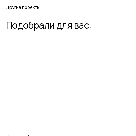
Другие проекты
Подобрали для вас:
Я ознакомлен (а) и согласен (на) с
Политикой конфиденциальности
и даю согласие на
обработку моих
персональных данных
ОТПРАВИТЬ