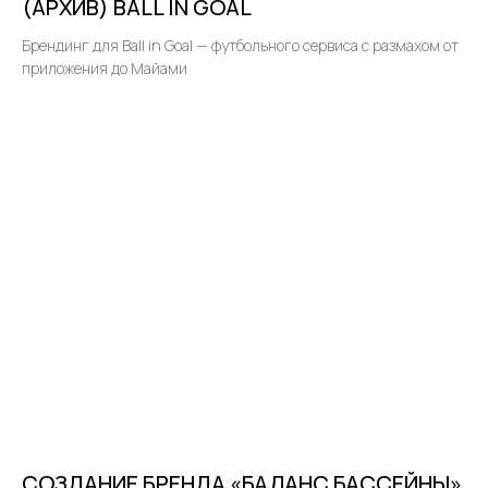
(АРХИВ) BALL IN GOAL
Брендинг для Ball in Goal — футбольного сервиса с размахом от
приложения до Майами
Написать в Telegram
info@sichkargroup.com
СОЗДАНИЕ БРЕНДА «БАЛАНС БАССЕЙНЫ»