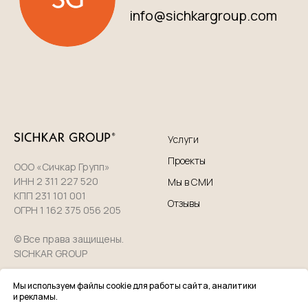
Услуги
Проекты
ООО «Сичкар Групп»
ИНН 2 311 227 520
Мы в СМИ
КПП 231 101 001
Отзывы
ОГРН 1 162 375 056 205
© Все права защищены.
SICHKAR GROUP
Мы используем файлы cookie для работы сайта, аналитики
О нас
Политика
и рекламы.
конфиденциальности