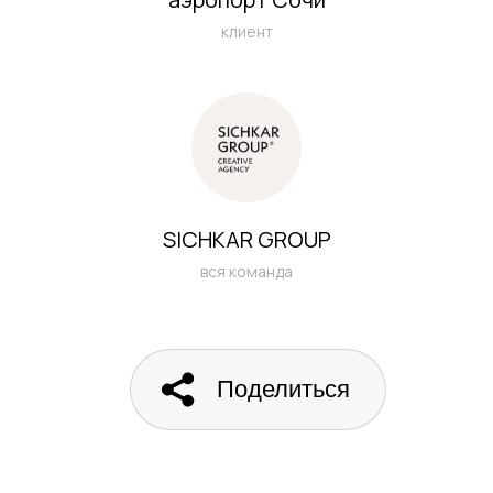
ЗАКАЗАТЬ
клиент
БЕСПЛАТНУЮ
ОНЛАЙН-
КОНСУЛЬТАЦИЮ
НА 30 МИНУТ
По итогам консультации мы дадим
SICHKAR GROUP
краткую аналитическую справку
и предложим решения, актуальные
вся команда
конкретной задаче
Поделиться