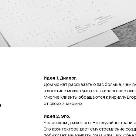
Идея 1. Диалог.
Дом может рассказать о вас больше, чем в
в логотипе можно увидеть «диалоговое окно»
Многие клиенты обращаются к Кириллу Егор
от своих знакомых.
а
Идея 2. Эго.
Человеком движет эго. Не случайно в напи
Эго архитектора дает ему стремление созд
побуждает заказывать дома у лучших. Объед