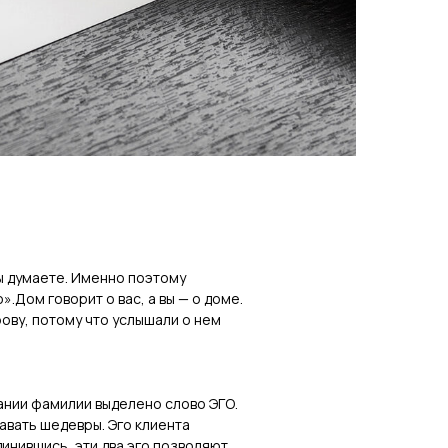
ы думаете. Именно поэтому
.Дом говорит о вас, а вы — о доме.
ову, потому что услышали о нем
сании фамилии выделено слово ЭГО.
авать шедевры. Эго клиента
инившись, эти два эго позволяют