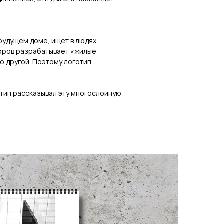
 будущем доме, ищет в людях,
горов разрабатывает «жилые
по другой. Поэтому логотип
отип рассказывал эту многослойную