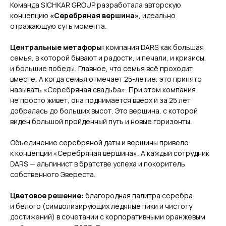
Команда SICHKAR GROUP разработала авторскую
концепцию
«Серебряная вершина»
, идеально
отражающую суть момента.
Центральные метафоры:
компания DARS как большая
семья, в которой бывают и радости, и печали, и кризисы,
и большие победы. Главное, что семья всё проходит
вместе. А когда семья отмечает 25-летие, это принято
называть «Серебряная свадьба». При этом компания
не просто живет, она поднимается вверх и за 25 лет
добралась до больших высот. Это вершина, с которой
виден большой пройденный путь и новые горизонты.
Объединение серебряной даты и вершины привело
к концепции «Серебряная вершина». А каждый сотрудник
DARS — альпинист в братстве успеха и покоритель
собственного Эвереста.
Цветовое решение:
благородная палитра серебра
и белого (символизирующих ледяные пики и чистоту
достижений) в сочетании с корпоративными оранжевым