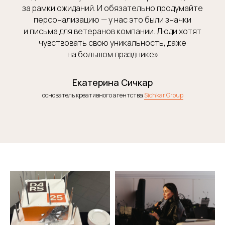
за рамки ожиданий. И обязательно продумайте
персонализацию — у нас это были значки
и письма для ветеранов компании. Люди хотят
ЕСТЬ ЗАДАЧА
чувствовать свою уникальность, даже
на большом празднике»
ПО ОРГАНИЗАЦИИ
МЕРОПРИЯТИЯ?
Екатерина Сичкар
основатель креативного агентства
Sichkar Group
Заполните форму, и мы свяжемся с вами
в течение рабочего часа