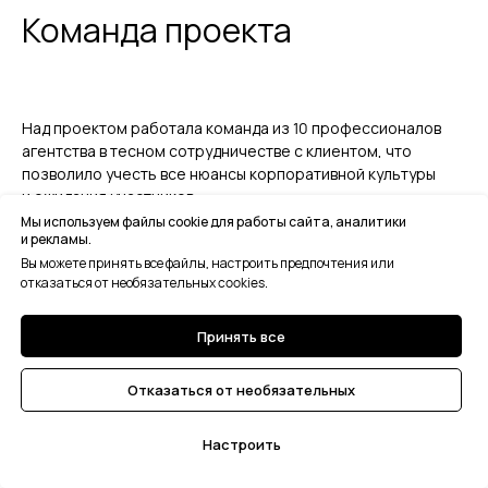
Команда проекта
Написать в Telegram
info@sichkargroup.com
Над проектом работала команда из 10 профессионалов
агентства в тесном сотрудничестве с клиентом, что
позволило учесть все нюансы корпоративной культуры
и ожидания участников.
Мы используем файлы cookie для работы сайта, аналитики
и рекламы.
Вы можете принять все файлы, настроить предпочтения или
отказаться от необязательных cookies.
Принять все
Отказаться от необязательных
Екатерина Сичкар
Настроить
основатель креативного
агентства SICHKAR GROUP